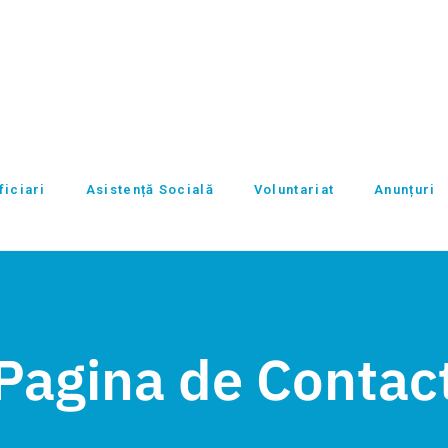
iciari
Asistență Socială
Voluntariat
Anunțuri
Pagina de Contac