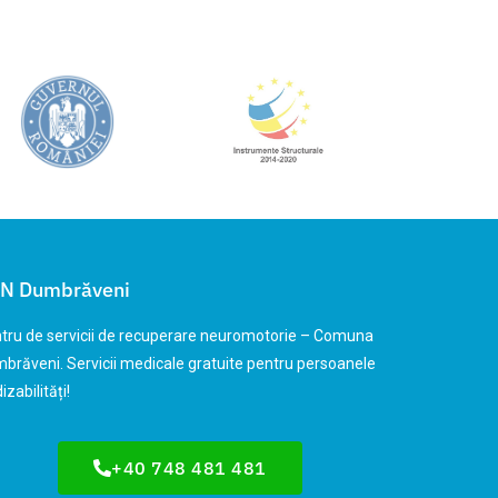
N Dumbrăveni
tru de servicii de recuperare neuromotorie – Comuna
brăveni. Servicii medicale gratuite pentru persoanele
izabilități!
+40 748 481 481